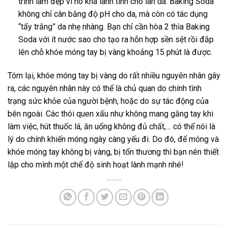
trình làm đẹp vì nó khá lành tính cho làn da. Baking Soda
không chỉ cân bằng độ pH cho da, mà còn có tác dụng
“tẩy trắng” da nhẹ nhàng. Bạn chỉ cần hòa 2 thìa Baking
Soda với ít nước sao cho tạo ra hỗn hợp sền sệt rồi đắp
lên chỗ khóe móng tay bị vàng khoảng 15 phút là được.
Tóm lại, khóe móng tay bị vàng do rất nhiều nguyên nhân gây
ra, các nguyên nhân này có thể là chủ quan do chính tình
trạng sức khỏe của người bệnh, hoặc do sự tác động của
bên ngoài. Các thói quen xấu như không mang găng tay khi
làm việc, hút thuốc lá, ăn uống không đủ chất,… có thể nói là
lý do chính khiến móng ngày càng yếu đi. Do đó, để móng và
khóe móng tay không bị vàng, bị tổn thương thì bạn nên thiết
lập cho mình một chế độ sinh hoạt lành mạnh nhé!