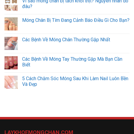
Vì sao móng chân bị tách khỏi thịt? Nguyên nhân do
đâu?
Móng Chân Bị Tím Đang Cảnh Báo Điều Gì Cho Bạn?
Các Bệnh Về Móng Chân Thường Gặp Nhất
Các Bệnh Về Móng Tay Thường Gặp Mà Bạn Cần
Biết
5 Cách Chăm Sóc Móng Sau Khi Làm Nail Luôn Bền
Và Đẹp
LAYKHOEMONGCHAN.COM