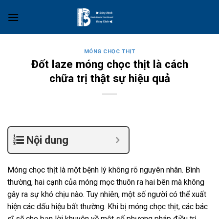
Skip
to
content
MÓNG CHỌC THỊT
Đốt laze móng chọc thịt là cách
chữa trị thật sự hiệu quả
Nội dung
Móng chọc thịt là một bệnh lý không rõ nguyên nhân. Bình
thường, hai cạnh của móng mọc thuôn ra hai bên mà không
gây ra sự khó chịu nào. Tuy nhiên, một số người có thể xuất
hiện các dấu hiệu bất thường. Khi bị móng chọc thịt, các bác
sĩ sẽ cho bạn lời khuyên về một số phương pháp điều trị,